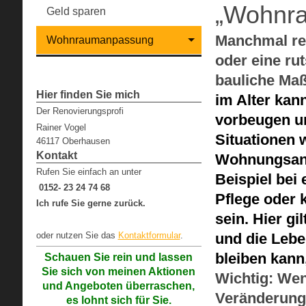
„Wohnra
Geld sparen
Manchmal rei
Wohnraumanpassung
oder eine ru
bauliche Ma
Hier finden Sie mich
im Alter kan
Der Renovierungsprofi
vorbeugen un
Rainer Vogel
Situationen 
46117 Oberhausen
Kontakt
Wohnungsanp
Rufen Sie einfach an unter
Beispiel bei
0152- 23 24 74 68
Pflege oder 
Ich rufe Sie gerne zurück.
sein. Hier g
oder nutzen Sie das
Kontaktformular
.
und die Lebe
bleiben kann,
Schauen Sie rein und lassen
Sie sich von meinen Aktionen
Wichtig: Wen
und Angeboten überraschen,
Veränderunge
es lohnt sich für Sie.