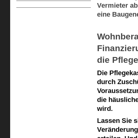
Vermieter a
eine Baugene
Wohnberat
Finanzierun
die Pfleg
Die Pflegek
durch Zuschü
Voraussetzun
die häuslich
wird.
Lassen Sie s
Veränderunge